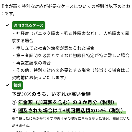
難度が高く特別な対応が必要なケースについての報酬は以下のとお
りです。
適用されるケース
・神経症（パニック障害・強迫性障害など）、人格障害で請
求する場合
・申し立てた社会的治癒が認められた場合
・第三者証明を必要とするなど初診日特定が特に難しい場合
・再裁定請求の場合
・その他、特別な対応を必要とする場合（該当する場合はご
契約前にお伝えいたします）
報酬
下記①②のうち、いずれか高い金額
①
年金額（加算額を含む）の３か月分（税別）
②
遡及された場合は①+初回振込額の15％（税別）
※申請したにもかかわらず障害年金の受給に至らなかった場合、報酬はいた
だきません。